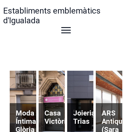
Establiments emblemàtics
d'Igualada
Moda
Casa
Joieria
ARS
Íntima
Victòria
Trias
Antiqua
Glòria
(Sara