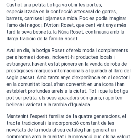
Custiol, una petita botiga va obrir les portes,
especialitzada en la confecció artesanal de gorres,
barrets, camises i pijames a mida. Poc es podia imaginar
l’amo del negoci, l’Antoni Roset, que cent vint anys més
tard la seva besneta, la Núria Roset, continuaria amb la
llarga tradició de la família Roset.
Avui en dia, la botiga Roset ofereix moda i complements
per a homes i dones, incloent-hi productes locals i
estrangers, havent estat pioners en la venda de roba de
prestigioses marques internacionals a Igualada al llarg del
segle passat. Amb tants anys d’experiència en el sector i
en la comunitat local, s’han convertit en una icona i han
establert profundes arrels a la ciutat. Tot i que la botiga
pot ser petita, els seus aparadors són grans, i aporten
bellesa i varietat a la rambla d’Igualada.
Mantenint l’esperit familiar de fa quatre generacions, el
tracte tradicional i la incorporació constant de les
novetats de la moda al seu catàleg han generat un
compromís amb la qualitat i la innovació que els ha valgut